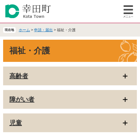
ペ
メ
ー
ニ
メ
ジ
ュ
ニ
の
ー
ュ
先
を
ホーム
>
申請・届出
>
福祉・介護
現在地
ー
頭
飛
で
ば
本
福祉・介護
す
し
文
。
て
本
文
高齢者
へ
障がい者
児童