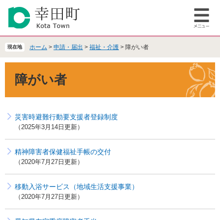
ペ
メ
ー
ニ
メ
ジ
ュ
ニ
の
ー
ュ
先
を
ホーム
>
申請・届出
>
福祉・介護
>
障がい者
現在地
ー
頭
飛
で
ば
本
障がい者
す
し
文
。
て
本
文
災害時避難行動要支援者登録制度
へ
2025年3月14日更新
精神障害者保健福祉手帳の交付
2020年7月27日更新
移動入浴サービス（地域生活支援事業）
2020年7月27日更新