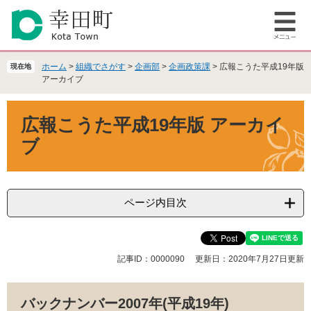
ペ
メ
ー
ニ
メ
ジ
ュ
ニ
の
ー
ュ
先
を
ホーム
>
組織でさがす
>
企画部
>
企画政策課
>
広報こうた平成19年版
現在地
ー
頭
飛
アーカイブ
で
ば
本
す
し
広報こうた平成19年版 アーカイ
文
。
て
本
ブ
文
へ
ページ内目次
記事ID：0000090
更新日：2020年7月27日更新
バックナンバー2007年(平成19年)