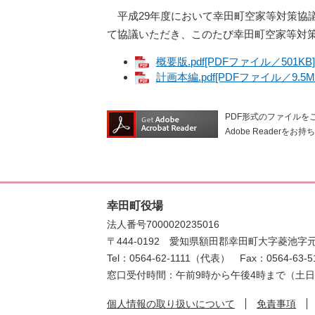
平成29年度において幸田町空家等対策協
て協議いただき、このたび幸田町空家等対
概要版.pdf[PDFファイル／501KB]
計画本編.pdf[PDFファイル／9.5M
PDF形式のファイルをご
Adobe Reade
幸田町役場
法人番号7000020235016
〒444-0192
愛知県額田郡幸田町大字菱池字元
Tel：0564-62-1111（代表）
Fax：0564-63-5
窓口受付時間：午前9時から午後4時まで（土
個人情報の取り扱いについて
免責事項