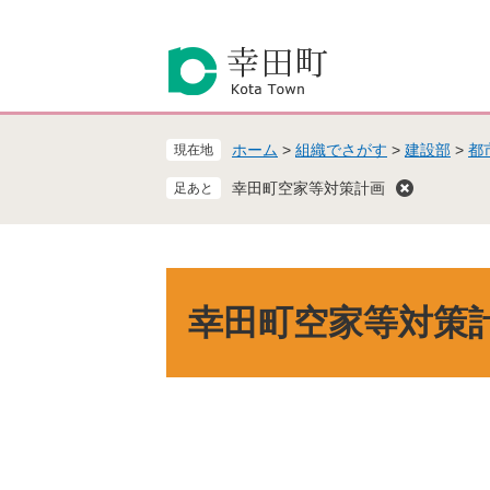
ペ
メ
ー
ニ
ジ
ュ
の
ー
先
を
頭
飛
ホーム
>
組織でさがす
>
建設部
>
都
現在地
で
ば
す
し
幸田町空家等対策計画
。
て
本
文
へ
本
文
幸田町空家等対策