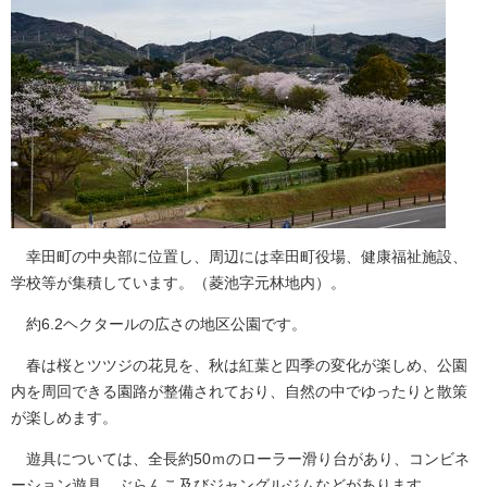
幸田町の中央部に位置し、周辺には幸田町役場、健康福祉施設、
学校等が集積しています。（菱池字元林地内）。
約6.2ヘクタールの広さの地区公園です。
春は桜とツツジの花見を、秋は紅葉と四季の変化が楽しめ、公園
内を周回できる園路が整備されており、自然の中でゆったりと散策
が楽しめます。
遊具については、全長約50ｍのローラー滑り台があり、コンビネ
ーション遊具、ぶらんこ及びジャングルジムなどがあります。