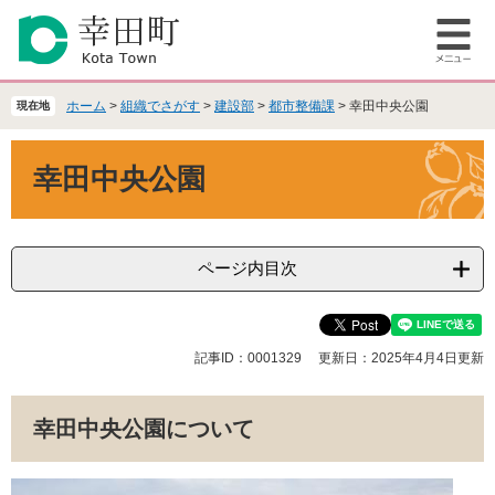
ペ
メ
ー
ニ
メ
ジ
ュ
ニ
の
ー
ュ
先
を
ホーム
>
組織でさがす
>
建設部
>
都市整備課
>
幸田中央公園
現在地
ー
頭
飛
で
ば
本
幸田中央公園
す
し
文
。
て
本
文
へ
ページ内目次
記事ID：0001329
更新日：2025年4月4日更新
幸田中央公園について