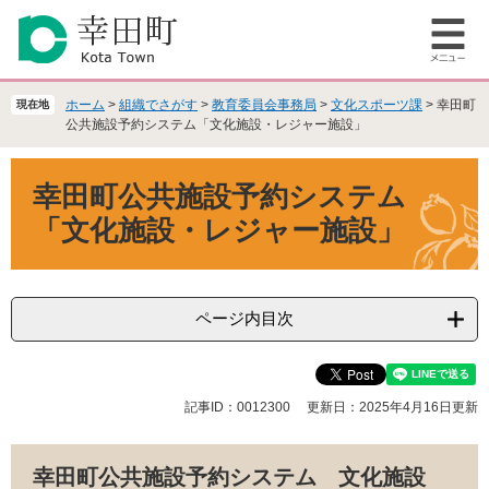
ペ
メ
ー
ニ
メ
ジ
ュ
ニ
の
ー
ュ
先
を
ホーム
>
組織でさがす
>
教育委員会事務局
>
文化スポーツ課
>
幸田町
現在地
ー
頭
飛
公共施設予約システム「文化施設・レジャー施設」
で
ば
本
す
し
幸田町公共施設予約システム
文
。
て
本
「文化施設・レジャー施設」
文
へ
ページ内目次
記事ID：0012300
更新日：2025年4月16日更新
幸田町公共施設予約システム
文化施設