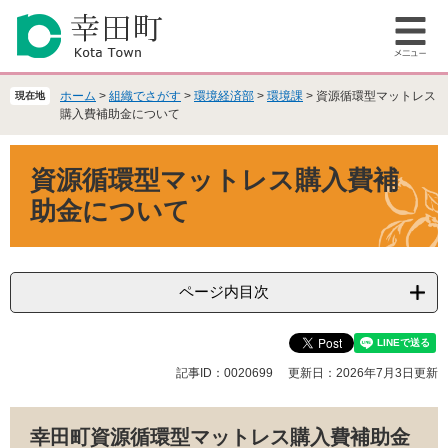
ペ
メ
ー
ニ
メ
ジ
ュ
ニ
の
ー
ュ
先
を
ホーム
>
組織でさがす
>
環境経済部
>
環境課
>
資源循環型マットレス
現在地
ー
頭
飛
購入費補助金について
で
ば
本
す
し
資源循環型マットレス購入費補
文
。
て
本
助金について
文
へ
ページ内目次
記事ID：0020699
更新日：2026年7月3日更新
幸田町資源循環型マットレス購入費補助金