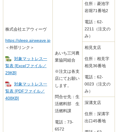
住所：菱池字
岩堀71番地2
電話：62-
2211（注文の
株式会社エアウィーヴ
み）
https://sleep.airweave.jp
＜外部リンク＞
相見支店
あいち三河農
対象マットレス一
住所：相見字
業協同組合
覧表 [Excelファイル／
相見36番地
※注文は各支
29KB]
電話：62-
店にてお願い
対象マットレス一
0023（注文の
します。
覧表 [PDFファイル／
み）
問合せ先：生
408KB]
深溝支店
活燃料部 生
活燃料課
住所：深溝字
出口45番地
電話：73-
6572