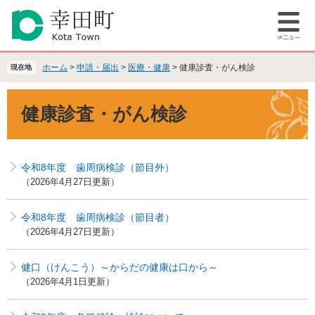
ペ
メ
ー
ニ
メ
ジ
ュ
ニ
の
ー
ュ
先
を
ホーム
>
申請・届出
>
医療・健康
>
健康診査・がん検診
現在地
ー
頭
飛
で
ば
本
健康診査・がん検診
す
し
文
。
て
本
文
令和8年度 歯周病検診（節目外）
へ
2026年4月27日更新
令和8年度 歯周病検診（節目者）
2026年4月27日更新
健口（けんこう）～からだの健康は口から～
2026年4月1日更新