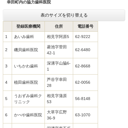
幸田町内の協力歯科医院
表のサイズを切り替える
登録医療機関
住所
電話番号
1
あいみ歯科
相見字阿原5
62-9222
菱池字菅田
2
磯貝歯科医院
62-6480
42-1
深溝字山脇6-
3
いちかわ歯科
62-8668
1
芦谷字幸田
4
植田歯科医院
62-0056
28
うおずみ歯科ク
相見字蒲原
5
56-8148
リニック
53
大草字広野
6
かべや歯科医院
63-1070
36-9