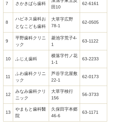
深溝字東五反
7
さかきばら歯科
62-6161
田10
ハピネス歯科お
大草字広野
8
62-0505
78‐1
となこども歯科
平野歯科クリニ
菱池字荒子4-
9
63-1122
ック
1
横落字竹ノ花
10
ふじえ歯科
63-2233
1-1
ふわ歯科クリニ
芦谷字北屋敷
11
62-0173
ック
22-1
みなみ歯科クリ
大草字検行
12
56-3733
ニック
156
やまもと歯科醫
久保田字本郷
13
63-1171
院
46-6