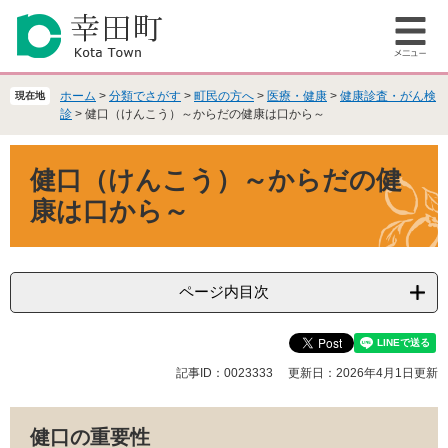
ペ
メ
ー
ニ
メ
ジ
ュ
ニ
の
ー
ュ
先
を
ホーム
>
分類でさがす
>
町民の方へ
>
医療・健康
>
健康診査・がん検
現在地
ー
頭
飛
診
>
健口（けんこう）～からだの健康は口から～
で
ば
本
す
し
健口（けんこう）～からだの健
文
。
て
本
康は口から～
文
へ
ページ内目次
記事ID：0023333
更新日：2026年4月1日更新
健口の重要性