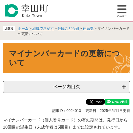
ペ
メ
ー
ニ
メ
ジ
ュ
ニ
の
ー
ュ
先
を
ホーム
>
組織でさがす
>
住民こども部
>
住民課
>
マイナンバーカード
現在地
ー
頭
飛
の更新について
で
ば
本
す
し
マイナンバーカードの更新につ
文
。
て
本
いて
文
へ
ページ内目次
記事ID：0024013
更新日：2025年5月1日更新
マイナンバーカード（個人番号カード）の有効期間は、発行日から
10回目の誕生日（未成年者は5回目）までに設定されています。