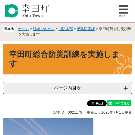
ペ
メ
ー
ニ
メ
ジ
ュ
ニ
の
ー
ュ
先
を
ホーム
>
組織でさがす
>
消防本部
>
予防防災課
>
幸田町総合防災訓練
現在地
ー
頭
飛
を実施します
で
ば
本
す
し
幸田町総合防災訓練を実施しま
文
。
て
本
す
文
へ
ページ内目次
記事ID：0021179
更新日：2026年7月1日更新