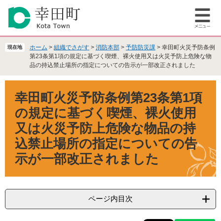
ペ
メ
ー
ニ
メ
ジ
ュ
ニ
の
ー
ュ
先
を
ホーム
>
組織でさがす
>
消防本部
>
予防防災課
>
幸田町火災予防条例
現在地
ー
頭
飛
第23条第1項の規定に基づく喫煙、裸火使用又は火災予防上危険な物
品の持込禁止場所の指定についての告示が一部改正されました
で
ば
す
し
本
。
て
幸田町火災予防条例第23条第1項
文
本
文
の規定に基づく喫煙、裸火使用
へ
又は火災予防上危険な物品の持
込禁止場所の指定についての告
示が一部改正されました
ページ内目次