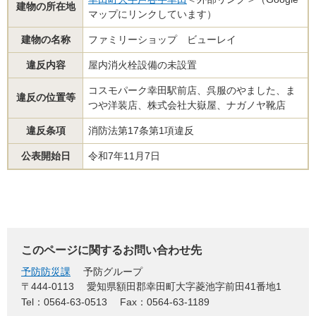
建物の所在地
マップにリンクしています）
建物の名称
ファミリーショップ ビューレイ
違反内容
屋内消火栓設備の未設置
コスモパーク幸田駅前店、呉服のやました、ま
違反の位置等
つや洋装店、株式会社大嶽屋、ナガノヤ靴店
違反条項
消防法第17条第1項違反
公表開始日
令和7年11月7日
このページに関するお問い合わせ先
予防防災課
予防グループ
〒444-0113
愛知県額田郡幸田町大字菱池字前田41番地1
Tel：0564-63-0513
Fax：0564-63-1189