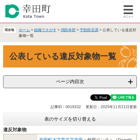
ペ
メ
ー
ニ
メ
ジ
ュ
ニ
の
ー
ュ
先
を
ホーム
>
組織でさがす
>
消防本部
>
予防防災課
>
公表している違反対
現在地
ー
頭
飛
象物一覧
で
ば
本
す
し
公表している違反対象物一覧
文
。
て
本
文
へ
ページ内目次
記事ID：0019332
更新日：2025年11月21日更新
表のサイズを切り替える
違反対象物
幸田町大字芦谷字幸田
＜外部リンク＞
（Google