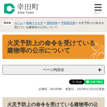
ペ
メ
ー
ニ
メ
ジ
ュ
ニ
の
ー
ュ
先
を
ホーム
>
組織でさがす
>
消防本部
>
予防防災課
>
火災予防上の命令を
現在地
ー
頭
飛
受けている建物等の公示について
で
ば
本
す
し
火災予防上の命令を受けている
文
。
て
本
建物等の公示について
文
へ
ページ内目次
記事ID：0019298
更新日：2023年11月22日更新
火災予防上の命令を受けている建物等の公