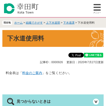
ペ
メ
ー
ニ
メ
ジ
ュ
ニ
の
ー
ュ
先
を
ホーム
>
組織でさがす
>
上下水道部
>
下水道課
>
下水道使用料
現在地
ー
頭
飛
で
ば
本
下水道使用料
す
し
文
。
て
本
文
へ
記事ID：0000926
更新日：2020年7月27日更新
料金表は「
料金のご案内
」をご覧ください。
見つからないときは