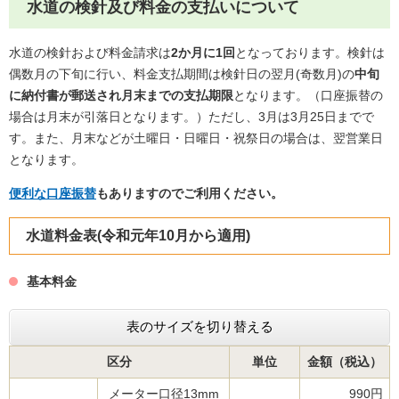
水道の検針及び料金の支払いについて
水道の検針および料金請求は
2か月に1回
となっております。検針は
偶数月の下旬に行い、料金支払期間は検針日の翌月(奇数月)の
中旬
に納付書が郵送され月末までの支払期限
となります。（口座振替の
場合は月末が引落日となります。）ただし、3月は3月25日までで
す。また、月末などが土曜日・日曜日・祝祭日の場合は、翌営業日
となります。
便利な口座振替
もありますのでご利用ください。
水道料金表(令和元年10月から適用)
基本料金
表のサイズを切り替える
区分
単位
金額（税込）
メーター口径13mm
990円