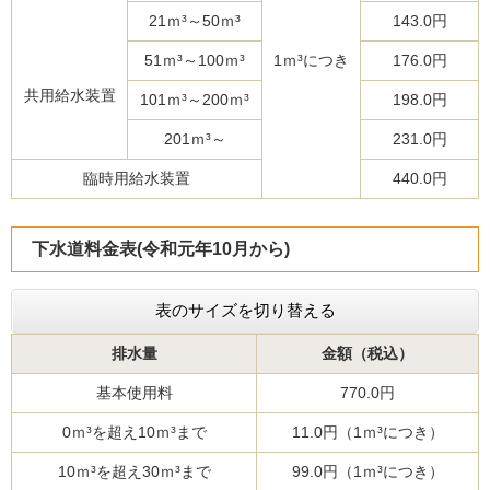
21ｍ³～50ｍ³
143.0円
51ｍ³～100ｍ³
1ｍ³につき
176.0円
共用給水装置
101ｍ³～200ｍ³
198.0円
201ｍ³～
231.0円
臨時用給水装置
440.0円
下水道料金表(令和元年10月から)
表のサイズを切り替える
排水量
金額（税込）
基本使用料
770.0円
0ｍ³を超え10ｍ³まで
11.0円（1ｍ³につき）
10ｍ³を超え30ｍ³まで
99.0円（1ｍ³につき）