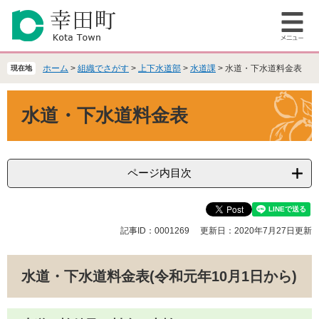
ペ
メ
ー
ニ
メ
ジ
ュ
ニ
の
ー
ュ
先
を
ホーム
>
組織でさがす
>
上下水道部
>
水道課
>
水道・下水道料金表
現在地
ー
頭
飛
で
ば
本
水道・下水道料金表
す
し
文
。
て
本
文
へ
ページ内目次
記事ID：0001269
更新日：2020年7月27日更新
水道・下水道料金表(令和元年10月1日から)