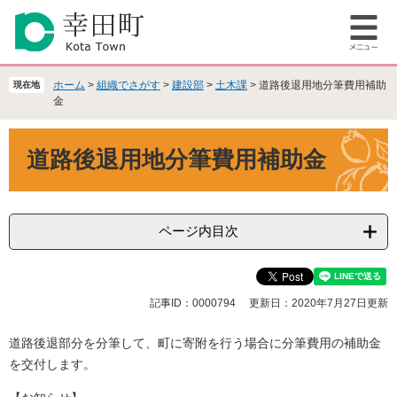
ペ
メ
ー
ニ
メ
ジ
ュ
ニ
の
ー
ュ
先
を
ホーム
>
組織でさがす
>
建設部
>
土木課
>
道路後退用地分筆費用補助
現在地
ー
頭
飛
金
で
ば
本
す
し
道路後退用地分筆費用補助金
文
。
て
本
文
へ
ページ内目次
記事ID：0000794
更新日：2020年7月27日更新
道路後退部分を分筆して、町に寄附を行う場合に分筆費用の補助金
を交付します。