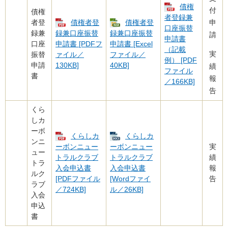
債権
付
債権
者登録兼
者登
債権者登
債権者登
申
口座振替
録兼
録兼口座振替
録兼口座振替
請
申請書
口座
申請書 [PDFフ
申請書 [Excel
（記載
実
振替
ァイル／
ファイル／
例） [PDF
申請
130KB]
40KB]
績
ファイル
書
報
／166KB]
告
くら
しカ
ーボ
くらしカ
くらしカ
ンニ
実
ーボンニュー
ーボンニュー
ュー
績
トラルクラブ
トラルクラブ
トラ
報
入会申込書
入会申込書
ルク
告
[PDFファイル
[Wordファイ
ラブ
／724KB]
ル／26KB]
入会
申込
書