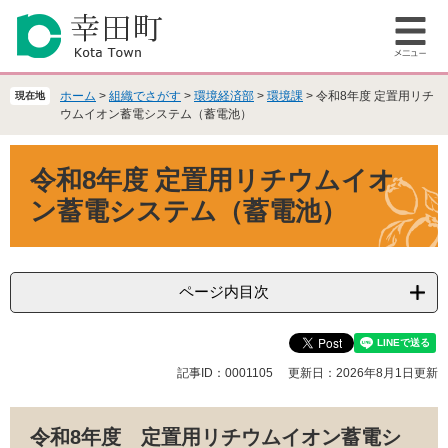
ペ
メ
ー
ニ
メ
ジ
ュ
ニ
の
ー
ュ
先
を
ホーム
>
組織でさがす
>
環境経済部
>
環境課
>
令和8年度 定置用リチ
現在地
ー
頭
飛
ウムイオン蓄電システム（蓄電池）
で
ば
本
す
し
令和8年度 定置用リチウムイオ
文
。
て
本
ン蓄電システム（蓄電池）
文
へ
ページ内目次
記事ID：0001105
更新日：2026年8月1日更新
令和8年度 定置用リチウムイオン蓄電シ