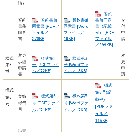
請）
誓約
誓約
誓約書兼
誓約書兼
交
書兼同意
書兼
付
同意書 [PDFフ
同意書 [Word
書（記載
同意
申
ァイル／
ファイル／
例） [PDF
書
請
276KB]
19KB]
ファイル
／299KB]
変更
変
様式
様式第3
様式第3
承認
更
第3
号 [PDFファイ
号 [Wordファ
申請
申
号
ル／72KB]
イル／18KB]
書
請
様式
様式
第5号(記
様式第5
様式第5
実績
第5
載例)
報告
号 [PDFファイ
号 [Wordファ
号
[PDFファ
書
ル／71KB]
イル／17KB]
イル／
115KB]
設置