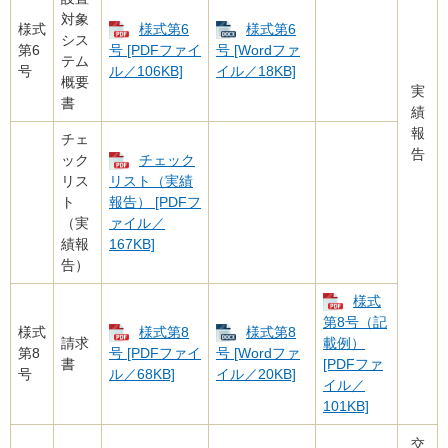
対象
様式
様式第6
様式第6
シス
第6
号 [PDFファイ
号 [Wordファ
テム
号
ル／106KB]
イル／18KB]
概要
実
書
績
報
チェ
告
ック
チェック
リス
リスト（実績
ト
報告） [PDFフ
（実
ァイル／
績報
167KB]
告）
様式
第8号（記
様式
様式第8
様式第8
請求
載例）
第8
号 [PDFファイ
号 [Wordファ
書
[PDFファ
号
ル／68KB]
イル／20KB]
イル／
101KB]
交