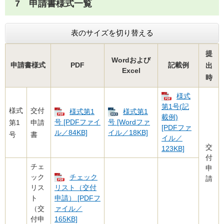
7 申請書様式一覧
表のサイズを切り替える
提
Wordおよび
申請書様式
PDF
記載例
出
Excel
時
様式
第1号(記
様式
交付
様式第1
様式第1
載例)
号 [PDFファイ
号 [Wordファ
第1
申請
[PDFファ
ル／84KB]
イル／18KB]
号
書
イル／
交
123KB]
付
チェ
申
ック
チェック
請
リス
リスト（交付
ト
申請） [PDFフ
（交
ァイル／
付申
165KB]