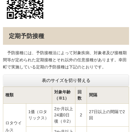
定期予防接種
予防接種には、予防接種法によって対象疾病、対象者及び接種期
間等が定められた定期接種とそれ以外の任意接種があります。幸田
町で実施している定期の予防接種は下記のとおりです。
表のサイズを切り替える
対象年齢
回
種類
間隔
（※1）
数
2か月以上
1価（ロタ
27日以上の間隔で2
24週0日
2
リックス）
回
後（※2）
ロタウイ
ルス
2か月以上