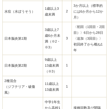
3か月以上（標準的
1歳以上3
2
水痘（水ぼうそう）
には6か月から12か
歳未満
月）
〈初回（1回目・2回
3歳以上7
目）〉6日から28日
歳6か月未
3
日本脳炎第1期
〈追加（3回目）〉
満（※2・
初回終了から概ね1
※3）
年
9歳以上
1
日本脳炎第2期
13歳未満
（※3）
2種混合
11歳以上
1
（ジフテリア・破傷
13歳未満
風）
中学1年生
から高校1
接種回数及び間隔