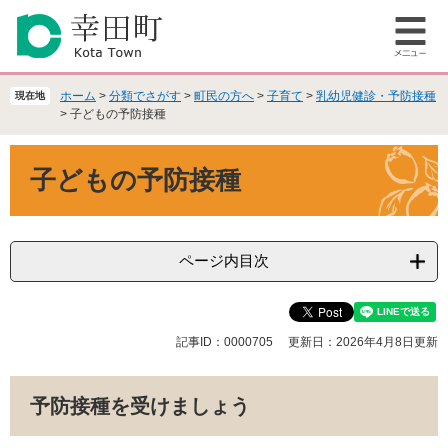
ペ
メ
ー
ニ
メ
ジ
ュ
ニ
の
ー
ュ
先
を
ホーム
>
分類でさがす
>
町民の方へ
>
子育て
>
乳幼児健診・予防接種
現在地
ー
頭
飛
>
子どもの予防接種
で
ば
本
す
し
子どもの予防接種
文
。
て
本
文
へ
ページ内目次
記事ID：0000705
更新日：2026年4月8日更新
予防接種を受けましょう