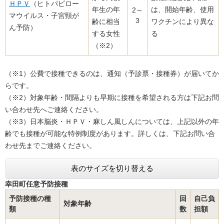
ＨＰＶ
（ヒトパピロー
年生の年
は、開始年齢、使用
2～
マウイルス・子宮頸が
3
齢に相当
ワクチンにより異な
ん予防）
する女性
る
（※2）
（※1）公費で接種できるのは、通知（予診票・接種券）が届いてか
らです。
（※2）対象年齢・間隔よりも早期に接種を希望される方は下記お問
い合わせ先へご連絡ください。
（※3）日本脳炎・ＨＰＶ・麻しん風しんについては、上記以外の年
齢でも接種が可能な特例制度があります。詳しくは、下記お問い合
わせ先までご連絡ください。​
表のサイズを切り替える
幸田町任意予防接種
予防接種の種
回
自己負
対象年齢
類
数
担額