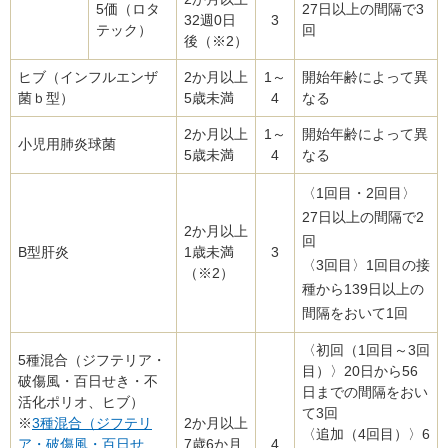
5価（ロタ
27日以上の間隔で3
32週0日
3
テック）
回
後（※2）
ヒブ（インフルエンザ
2か月以上
1～
開始年齢によって異
菌ｂ型）
5歳未満
4
なる
2か月以上
1～
開始年齢によって異
小児用肺炎球菌
5歳未満
4
なる
〈1回目・2回目〉
27日以上の間隔で2
2か月以上
回
B型肝炎
1歳未満
3
〈3回目〉1回目の接
（※2）
種から139日以上の
間隔をおいて1回
〈初回（1回目～3回
5種混合（ジフテリア・
目）〉20日から56
破傷風・百日せき・不
日までの間隔をおい
活化ポリオ、ヒブ）
て3回
※
3種混合（ジフテリ
2か月以上
〈追加（4回目）〉6
ア・破傷風・百日せ
7歳6か月
4