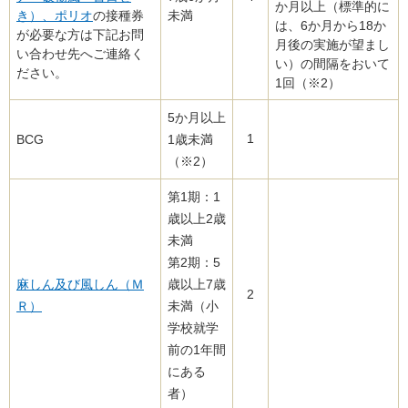
か月以上（標準的に
き）、ポリオ
の接種券
未満
は、6か月から18か
が必要な方は下記お問
月後の実施が望まし
い合わせ先へご連絡く
い）の間隔をおいて
ださい。
1回（※2）
5か月以上
1
BCG
1歳未満
（※2）
第1期：1
歳以上2歳
未満
第2期：5
麻しん及び風しん（Ｍ
歳以上7歳
2
Ｒ）
未満（小
学校就学
前の1年間
にある
者）