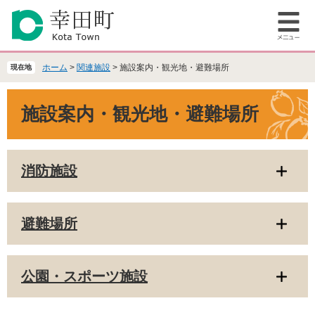
ペ
メ
ー
ニ
メ
ジ
ュ
ニ
の
ー
ュ
先
を
ホーム
>
関連施設
>
施設案内・観光地・避難場所
現在地
ー
頭
飛
で
ば
本
施設案内・観光地・避難場所
す
し
文
。
て
本
文
消防施設
へ
避難場所
公園・スポーツ施設