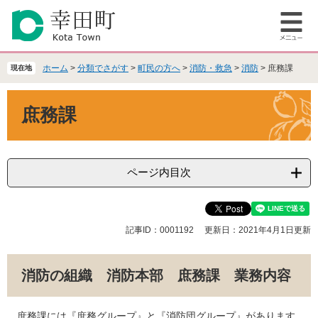
ペ
メ
ー
ニ
メ
ジ
ュ
ニ
の
ー
ュ
先
を
ホーム
>
分類でさがす
>
町民の方へ
>
消防・救急
>
消防
>
庶務課
現在地
ー
頭
飛
で
ば
本
庶務課
す
し
文
。
て
本
文
へ
ページ内目次
記事ID：0001192
更新日：2021年4月1日更新
消防の組織 消防本部 庶務課 業務内容
庶務課には『庶務グループ』と『消防団グループ』があります。