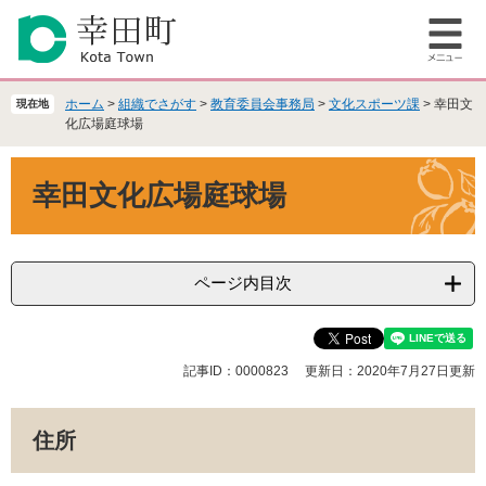
ペ
メ
ー
ニ
メ
ジ
ュ
ニ
の
ー
ュ
先
を
ホーム
>
組織でさがす
>
教育委員会事務局
>
文化スポーツ課
>
幸田文
現在地
ー
頭
飛
化広場庭球場
で
ば
本
す
し
幸田文化広場庭球場
文
。
て
本
文
へ
ページ内目次
記事ID：0000823
更新日：2020年7月27日更新
住所