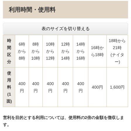
利用時間・使用料
表のサイズを切り替える
時
18時から
6時
8時
10時
12時
14時
間
16時か
21時
から
から
から
から
から
区
ら18時
(ナイタ
8時
10時
12時
14時
16時
分
ー)
使
用
400
400
400
400
400
料
400円
1,600円
円
円
円
円
円
(1
面)
営利を目的とする利用については、使用料の2倍の金額を徴収しま
す。