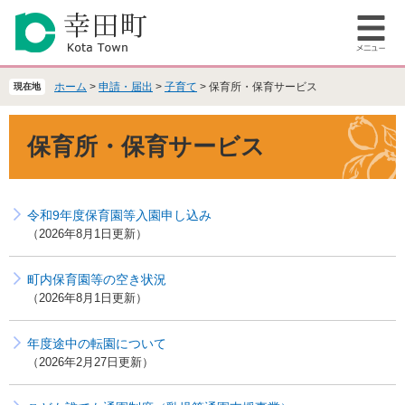
ペ
メ
ー
ニ
メ
ジ
ュ
ニ
の
ー
ュ
先
を
ホーム
>
申請・届出
>
子育て
>
保育所・保育サービス
現在地
ー
頭
飛
で
ば
本
保育所・保育サービス
す
し
文
。
て
本
文
令和9年度保育園等入園申し込み
へ
2026年8月1日更新
町内保育園等の空き状況
2026年8月1日更新
年度途中の転園について
2026年2月27日更新