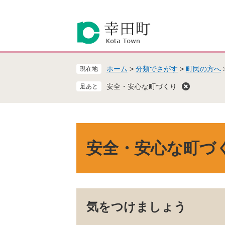
ペ
メ
ー
ニ
ジ
ュ
の
ー
先
を
頭
飛
ホーム
>
分類でさがす
>
町民の方へ
現在地
で
ば
す
し
安全・安心な町づくり
。
て
本
文
へ
本
文
安全・安心な町づ
気をつけましょう