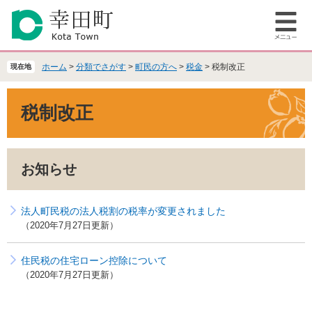
ペ
メ
ー
ニ
メ
ジ
ュ
ニ
の
ー
ュ
先
を
ホーム
>
分類でさがす
>
町民の方へ
>
税金
>
税制改正
現在地
ー
頭
飛
で
ば
本
税制改正
す
し
文
。
て
本
文
お知らせ
へ
法人町民税の法人税割の税率が変更されました
2020年7月27日更新
住民税の住宅ローン控除について
2020年7月27日更新