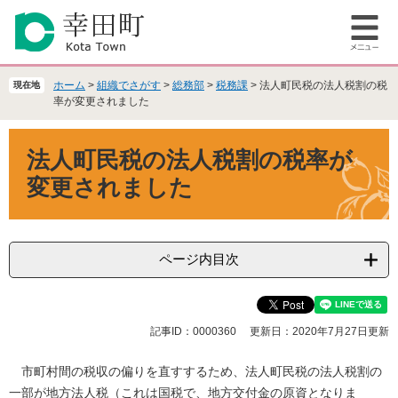
ペ
メ
ー
ニ
メ
ジ
ュ
ニ
の
ー
ュ
先
を
ホーム
>
組織でさがす
>
総務部
>
税務課
>
法人町民税の法人税割の税
現在地
ー
頭
飛
率が変更されました
で
ば
本
す
し
法人町民税の法人税割の税率が
文
。
て
本
変更されました
文
へ
ページ内目次
記事ID：0000360
更新日：2020年7月27日更新
市町村間の税収の偏りを直すするため、法人町民税の法人税割の
一部が地方法人税（これは国税で、地方交付金の原資となりま