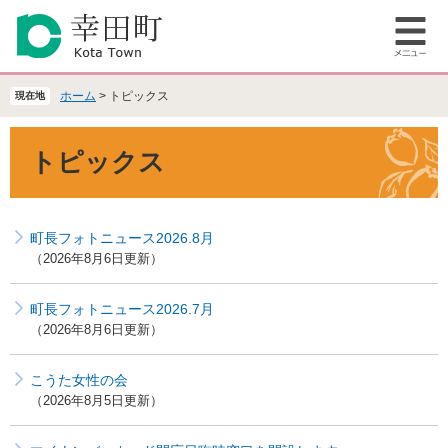
ペ
メ
ー
ニ
メ
ジ
ュ
ニ
の
ー
ュ
先
を
ホーム
>
トピックス
現在地
ー
頭
飛
で
ば
本
トピックス
す
し
文
。
て
本
文
町長フォトニュース2026.8月
へ
2026年8月6日更新
町長フォトニュース2026.7月
2026年8月6日更新
こうた女性の会
2026年8月5日更新