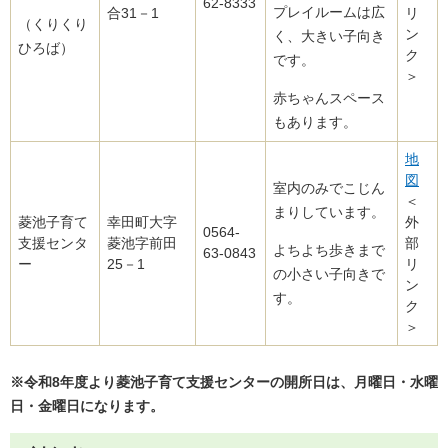
62-8333
プレイルームは広
合31－1
リ
（くりくり
ン
く、大きい子向き
ひろば）
ク
です。
＞
赤ちゃんスペース
もあります。
地
図
室内のみでこじん
＜
まりしています。
菱池子育て
幸田町大字
外
0564‐
支援センタ
菱池字前田
部
よちよち歩きまで
63-0843
ー
25－1
リ
の小さい子向きで
ン
す。
ク
＞
※令和8年度より菱池子育て支援センターの開所日は、月曜日・水曜
日・金曜日になります。