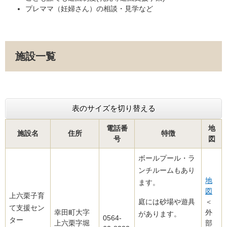
プレママ（妊婦さん）の相談・見学など
施設一覧
表のサイズを切り替える
電話番
地
施設名
住所
特徴
号
図
ボールプール・ラ
ンチルームもあり
地
ます。
図
上六栗子育
庭には砂場や遊具
＜
て支援セン
幸田町大字
外
があります。
0564‐
ター
上六栗字堀
部