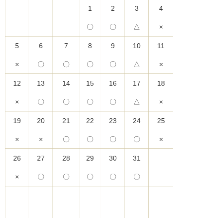
1
2
3
4
〇
〇
△
×
5
6
7
8
9
10
11
×
〇
〇
〇
〇
△
×
12
13
14
15
16
17
18
×
〇
〇
〇
〇
△
×
19
20
21
22
23
24
25
×
×
〇
〇
〇
〇
×
26
27
28
29
30
31
×
〇
〇
〇
〇
〇