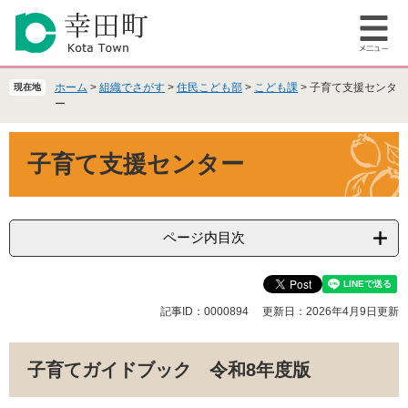
ペ
メ
ー
ニ
メ
ジ
ュ
ニ
の
ー
ュ
先
を
ホーム
>
組織でさがす
>
住民こども部
>
こども課
>
子育て支援センタ
現在地
ー
頭
飛
ー
で
ば
本
す
し
子育て支援センター
文
。
て
本
文
へ
ページ内目次
記事ID：0000894
更新日：2026年4月9日更新
子育てガイドブック 令和8年度版