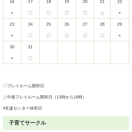
16
17
18
19
20
21
22
×
〇
〇
〇
〇
△
×
23
24
25
26
27
28
29
×
〇
〇
〇
〇
〇
×
30
31
×
〇
〇プレイルーム開所日
△午後プレイルーム開所日（13時から16時）
☓
支援センター休所日
子育てサークル