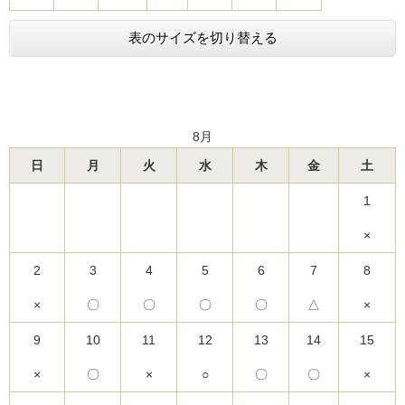
表のサイズを切り替える
8月
日
月
火
水
木
金
土
1
×
2
3
4
5
6
7
8
×
〇
〇
〇
〇
△
×
9
10
11
12
13
14
15
×
〇
×
○
〇
〇
×