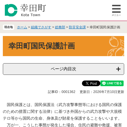
ペ
メ
ー
ニ
メ
ジ
ュ
ニ
の
ー
ュ
先
を
ホーム
>
組織でさがす
>
総務部
>
防災安全課
>
幸田町国民保護計画
現在地
ー
頭
飛
で
ば
本
幸田町国民保護計画
す
し
文
。
て
本
文
へ
ページ内目次
記事ID：0001362
更新日：2026年7月10日更新
国民保護とは、国民保護法（武力攻撃事態等における国民の保護
のための措置に関する法律）に基づき外国からの武力攻撃や大規模
テロ等から国民の生命、身体及び財産を保護することをいいます。
万が一、こうした事態が発生した場合、住民の避難や救援、被害