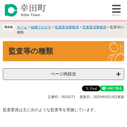
ペ
メ
ー
ニ
メ
ジ
ュ
ニ
の
ー
ュ
先
を
ホーム
>
組織でさがす
>
監査委員事務局
>
監査委員事務局
>
監査等の
現在地
ー
頭
飛
種類
で
ば
本
す
し
監査等の種類
文
。
て
本
文
へ
ページ内目次
記事ID：0010271
更新日：2025年8月19日更新
監査委員は主に次のような監査等を実施しています。