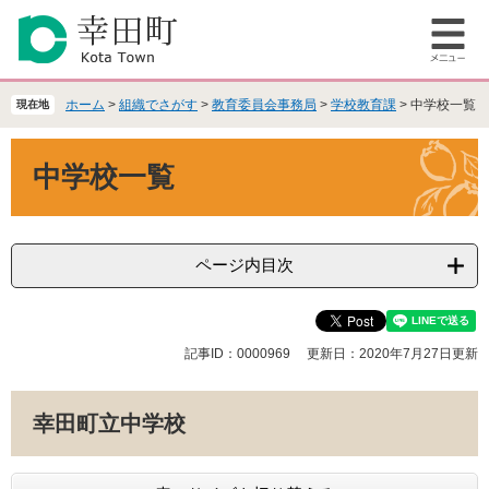
ペ
メ
ー
ニ
メ
ジ
ュ
ニ
の
ー
ュ
先
を
ホーム
>
組織でさがす
>
教育委員会事務局
>
学校教育課
>
中学校一覧
現在地
ー
頭
飛
で
ば
本
中学校一覧
す
し
文
。
て
本
文
へ
ページ内目次
記事ID：0000969
更新日：2020年7月27日更新
幸田町立中学校