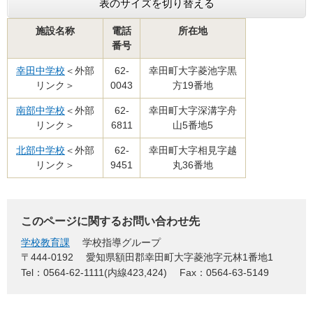
表のサイズを切り替える
施設名称
電話
所在地
番号
幸田中学校
＜外部
62-
幸田町大字菱池字黒
リンク＞
0043
方19番地
南部中学校
＜外部
62-
幸田町大字深溝字舟
リンク＞
6811
山5番地5
北部中学校
＜外部
62-
幸田町大字相見字越
リンク＞
9451
丸36番地
このページに関するお問い合わせ先
学校教育課
学校指導グループ
〒444-0192
愛知県額田郡幸田町大字菱池字元林1番地1
Tel：0564-62-1111(内線423,424)
Fax：0564-63-5149