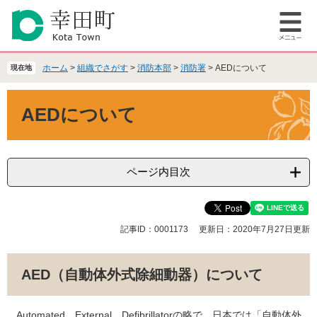
ペ
メ
ー
ニ
メ
ジ
ュ
ニ
の
ー
ュ
先
を
ホーム
>
組織でさがす
>
消防本部
>
消防署
>
AEDについて
現在地
ー
頭
飛
で
ば
本
AEDについて
す
し
文
。
て
本
文
へ
ページ内目次
記事ID：0001173
更新日：2020年7月27日更新
AED（自動体外式除細動器）について
Automated External Defibrillatorの略で、日本では「自動体外