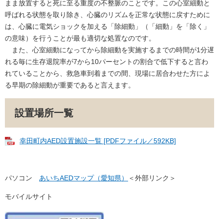
まま放置すると死に至る重度の不整脈のことです。この心室細動と
呼ばれる状態を取り除き、心臓のリズムを正常な状態に戻すために
は、心臓に電気ショックを加える「除細動」（「細動」を「除く」
の意味）を行うことが最も適切な処置なのです。
また、心室細動になってから除細動を実施するまでの時間が1分遅
れる毎に生存退院率が7から10パーセントの割合で低下すると言わ
れていることから、救急車到着までの間、現場に居合わせた方によ
る早期の除細動が重要であると言えます。
設置場所一覧
幸田町内AED設置施設一覧 [PDFファイル／592KB]
パソコン
あいちAEDマップ（愛知県）
＜外部リンク＞
モバイルサイト