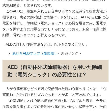
式除細動器」と訳されています。
このAEDは、電源を入れると音声やボタンの点滅等で操作方法が
指示され、患者の胸2箇所に電極パッドを貼ると、AEDが自動的に心
電図を解析し、除細動（電気ショック）が必要な場合のみ、通電ボ
タンを押すように指示を出すしくみになっており、安全・確実に除
細動（電気ショック）が行えるものです。
AEDの詳しい使用方法などは、以下をご覧ください。
あいちAEDマップ（愛知県）
＜外部リンク＞
AED（自動体外式除細動器）を用いた除細
動（電気ショック）の必要性とは？
人が心筋梗塞などの原因で突然倒れた時の心臓のリズムは、「心
室細動」と呼ばれるリズムであることが多いと言われています。
「心室細動」とは心臓の筋肉が不規則にブルブルと震え、全身に
血液を送り出すポンプの役割を心臓が果たせない状態を言い、その