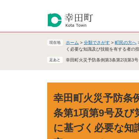
ペ
メ
ー
ニ
ジ
ュ
の
ー
先
を
頭
飛
ホーム
>
分類でさがす
>
町民の方へ
現在地
で
ば
く必要な知識及び技能を有する者の
す
し
。
て
幸田町火災予防条例第3条第2項第3号
本
文
へ
本
文
幸田町火災予防条例
条第1項第9号及び
に基づく必要な知