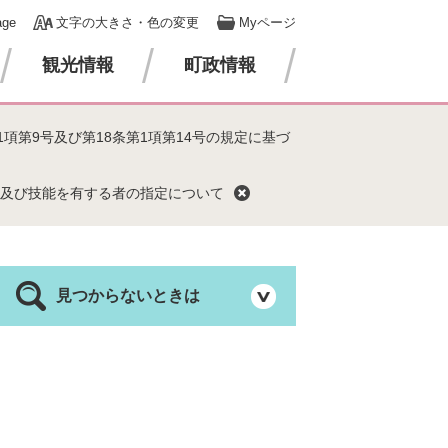
age
文字の大きさ・色の変更
Myページ
観光情報
町政情報
1項第9号及び第18条第1項第14号の規定に基づ
知識及び技能を有する者の指定について
見つからないときは