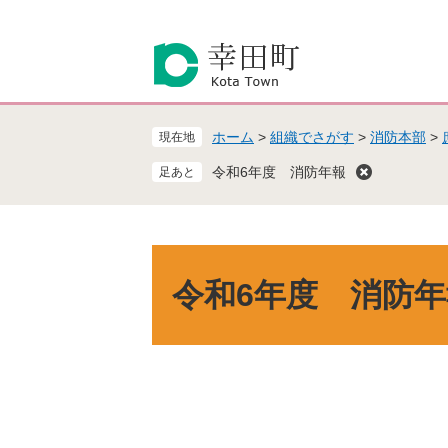
ペ
メ
ー
ニ
ジ
ュ
の
ー
先
を
頭
飛
ホーム
>
組織でさがす
>
消防本部
>
現在地
で
ば
す
し
令和6年度 消防年報
。
て
本
文
へ
本
文
令和6年度 消防年