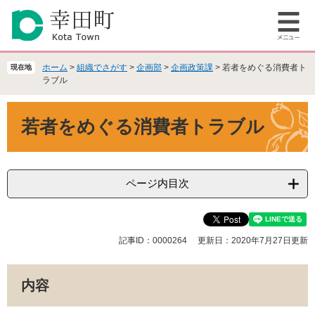
ペ
メ
ー
ニ
メ
ジ
ュ
ニ
の
ー
ュ
先
を
ホーム
>
組織でさがす
>
企画部
>
企画政策課
>
若者をめぐる消費者ト
現在地
ー
頭
飛
ラブル
で
ば
本
す
し
若者をめぐる消費者トラブル
文
。
て
本
文
へ
ページ内目次
記事ID：0000264
更新日：2020年7月27日更新
内容