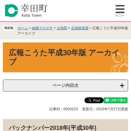
ペ
メ
ー
ニ
メ
ジ
ュ
ニ
の
ー
ュ
先
を
ホーム
>
組織でさがす
>
企画部
>
企画政策課
>
広報こうた平成30年版
現在地
ー
頭
飛
アーカイブ
で
ば
本
す
し
広報こうた平成30年版 アーカイ
文
。
て
本
ブ
文
へ
ページ内目次
記事ID：0000223
更新日：2020年7月27日更新
バックナンバー2018年(平成30年)