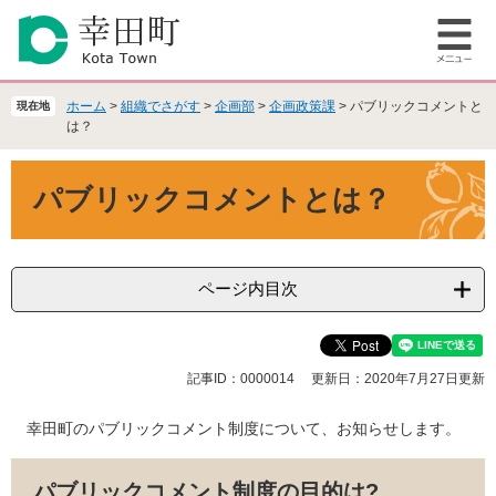
ペ
メ
ー
ニ
メ
ジ
ュ
ニ
の
ー
ュ
先
を
ホーム
>
組織でさがす
>
企画部
>
企画政策課
>
パブリックコメントと
現在地
ー
頭
飛
は？
で
ば
本
す
し
パブリックコメントとは？
文
。
て
本
文
へ
ページ内目次
記事ID：0000014
更新日：2020年7月27日更新
幸田町のパブリックコメント制度について、お知らせします。
パブリックコメント制度の目的は?