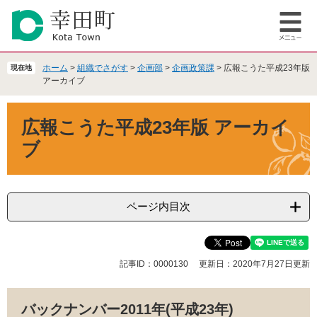
ペ
メ
ー
ニ
メ
ジ
ュ
ニ
の
ー
ュ
先
を
ホーム
>
組織でさがす
>
企画部
>
企画政策課
>
広報こうた平成23年版
現在地
ー
頭
飛
アーカイブ
で
ば
本
す
し
広報こうた平成23年版 アーカイ
文
。
て
本
ブ
文
へ
ページ内目次
記事ID：0000130
更新日：2020年7月27日更新
バックナンバー2011年(平成23年)