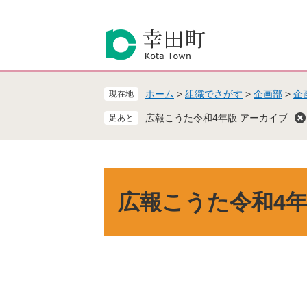
ペ
メ
ー
ニ
ジ
ュ
の
ー
先
を
頭
飛
ホーム
>
組織でさがす
>
企画部
>
企
現在地
で
ば
す
し
広報こうた令和4年版 アーカイブ
。
て
本
文
へ
本
文
広報こうた令和4年