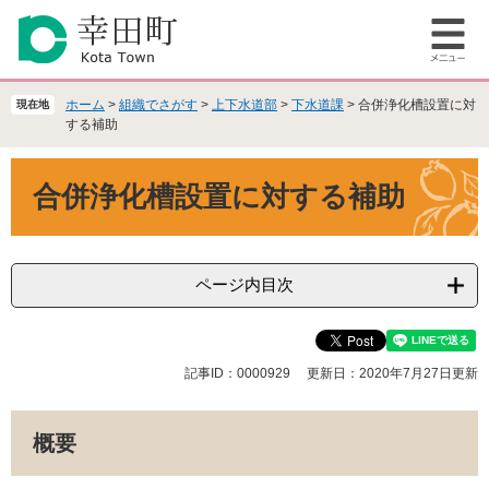
ペ
メ
ー
ニ
メ
ジ
ュ
ニ
の
ー
ュ
先
を
ホーム
>
組織でさがす
>
上下水道部
>
下水道課
>
合併浄化槽設置に対
現在地
ー
頭
飛
する補助
で
ば
本
す
し
合併浄化槽設置に対する補助
文
。
て
本
文
へ
ページ内目次
記事ID：0000929
更新日：2020年7月27日更新
概要