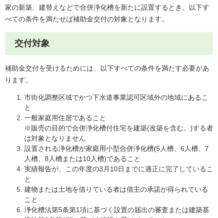
家の新築、建替えなどで合併浄化槽を新たに設置するとき、以下す
べての条件を満たせば補助金交付の対象となります。
交付対象
補助金交付を受けるためには、以下すべての条件を満たす必要があ
ります。
市街化調整区域でかつ下水道事業認可区域外の地域にあるこ
と
一般家庭用住居であること
※販売の目的で合併浄化槽付住宅を建築(改築を含む。)する者
は対象となりません
設置される浄化槽が家庭用小型合併浄化槽(5人槽、6人槽、7
人槽、8人槽または10人槽)であること
実績報告が、この年度の3月10日までに適正に完了しているこ
と
建物または土地を借りている者は借主の承諾が得られている
こと
浄化槽法第5条第1項に基づく設置の届出の審査または建築基