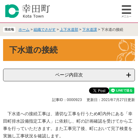
ペ
メ
ー
ニ
メ
ジ
ュ
ニ
の
ー
ュ
先
を
ホーム
>
組織でさがす
>
上下水道部
>
下水道課
>
下水道の接続
現在地
ー
頭
飛
で
ば
本
下水道の接続
す
し
文
。
て
本
文
へ
ページ内目次
記事ID：0000923
更新日：2021年7月27日更新
下水道への接続工事は、適切な工事を行うため町内外にある「幸
田町排水設備指定工事人」に依頼し、町の計画確認を受けてから工
事を行っていただきます。また工事完了後、町において完了検査を
実施し工事状況を確認します。