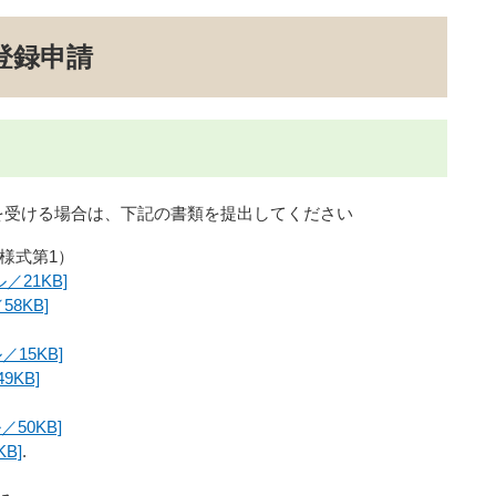
登録申請
受ける場合は、下記の書類を提出してください
様式第1）
ル／21KB]
58KB]
／15KB]
9KB]
／50KB]
B]
.