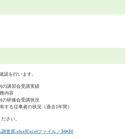
。
確認を行います。
内の講習会受講実績
務内容
内の研修会受講状況
有する従事者の状況（過去1年間）
ください。
票.xlsx[Excelファイル／34KB]