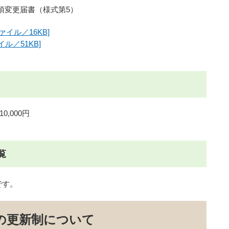
項変更届書（様式第5）
ファイル／16KB]
イル／51KB]
,000円
覧
です。
の更新制について