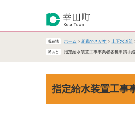
ペ
メ
ー
ニ
ジ
ュ
の
ー
先
を
頭
飛
ホーム
>
組織でさがす
>
上下水道部
現在地
で
ば
す
し
指定給水装置工事事業者各種申請手
。
て
本
文
へ
本
文
指定給水装置工事