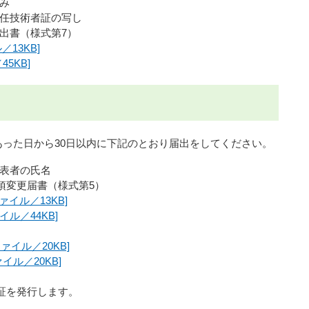
み
任技術者証の写し
出書（様式第7）
ル／13KB]
45KB]
った日から30日以内に下記のとおり届出をしてください。
表者の氏名
項変更届書（様式第5）
lファイル／13KB]
ァイル／44KB]
dファイル／20KB]
ファイル／20KB]
証を発行します。