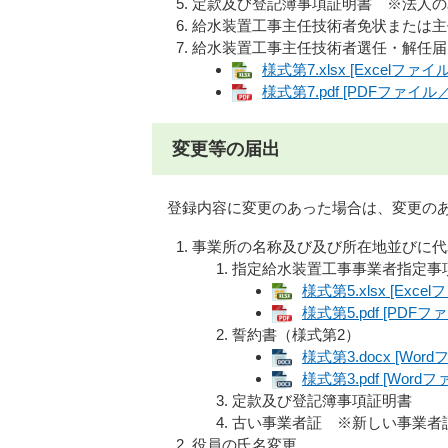
定款及び登記簿事項証明書 ※法人の
給水装置工事主任技術者免状または主
給水装置工事主任技術者選任・解任届
様式第7.xlsx [Excelファイ
様式第7.pdf [PDFファイル／
変更等の届出
登録内容に変更のあった場合は、変更のあ
事業所の名称及び及び所在地並びに代
指定給水装置工事事業者指定事
様式第5.xlsx [Exce
様式第5.pdf [PDFフ
誓約書（様式第2）
様式第3.docx [Wor
様式第3.pdf [Word
定款及び登記簿事項証明書
古い事業者証 ※新しい事業者
役員の氏名変更