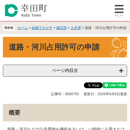
ペ
メ
ー
ニ
メ
ジ
ュ
ニ
の
ー
ュ
先
を
ホーム
>
組織でさがす
>
建設部
>
土木課
>
道路・河川占用許可の申請
現在地
ー
頭
飛
で
ば
本
道路・河川占用許可の申請
す
し
文
。
て
本
文
へ
ページ内目次
記事ID：0000791
更新日：2020年9月6日更新
概要
道路・河川などの公共用地を継続あるいは、一時的に占用または