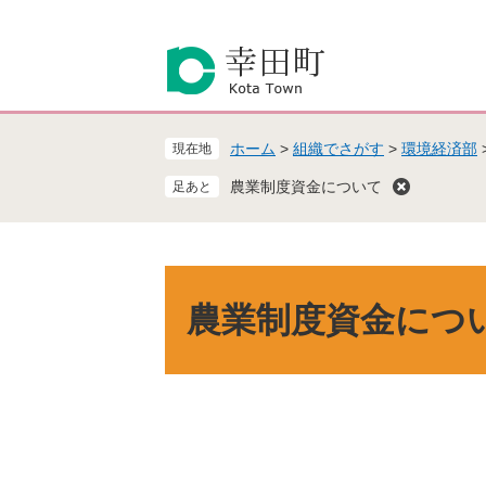
ペ
メ
ー
ニ
ジ
ュ
の
ー
先
を
頭
飛
ホーム
>
組織でさがす
>
環境経済部
現在地
で
ば
す
し
農業制度資金について
。
て
本
文
へ
本
文
農業制度資金につ