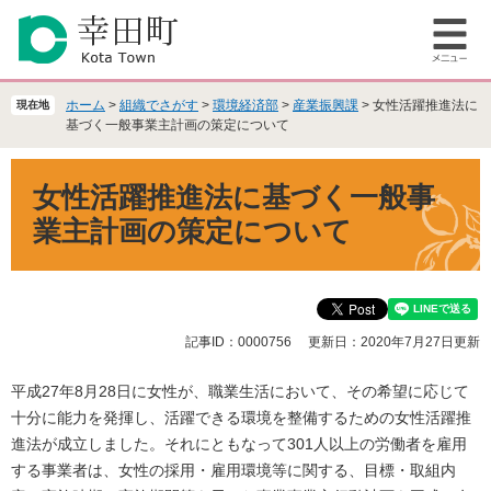
ペ
メ
ー
ニ
メ
ジ
ュ
ニ
の
ー
ュ
先
を
ホーム
>
組織でさがす
>
環境経済部
>
産業振興課
>
女性活躍推進法に
現在地
ー
頭
飛
基づく一般事業主計画の策定について
で
ば
本
す
し
女性活躍推進法に基づく一般事
文
。
て
本
業主計画の策定について
文
へ
記事ID：0000756
更新日：2020年7月27日更新
平成27年8月28日に女性が、職業生活において、その希望に応じて
十分に能力を発揮し、活躍できる環境を整備するための女性活躍推
進法が成立しました。それにともなって301人以上の労働者を雇用
する事業者は、女性の採用・雇用環境等に関する、目標・取組内