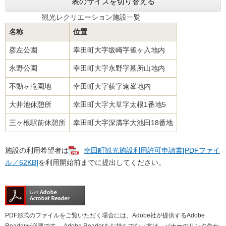
表のサイズを切り替える
観光レクリエーション施設一覧
名称
位置
彦左公園
幸田町大字坂崎字雀ヶ入地内
永野公園
幸田町大字永野字墓所山地内
不動ヶ滝園地
幸田町大字荻字遠峯地内
大井池休憩所
幸田町大字大草字太根1番地5
三ヶ根駅前休憩所
幸田町大字深溝字大池田18番地
施設の利用希望者は
幸田町観光施設利用許可申請書[PDFファイ
ル／62KB]
を利用開始前までに提出してください。
PDF形式のファイルをご覧いただく場合には、Adobe社が提供するAdobe
Readerが必要です。
Adobe Readerをお持ちでない方は、バナーのリンク先か