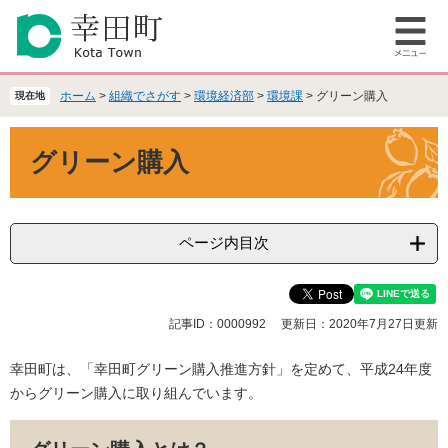
ペ
メ
ー
ニ
メ
ジ
ュ
ニ
の
ー
ュ
先
を
ホーム
>
組織でさがす
>
環境経済部
>
環境課
>
グリーン購入
現在地
ー
頭
飛
で
ば
本
グリーン購入
す
し
文
。
て
本
文
へ
ページ内目次
記事ID：0000992
更新日：2020年7月27日更新
幸田町は、「幸田町グリーン購入推進方針」を定めて、平成24年度
からグリーン購入に取り組んでいます。