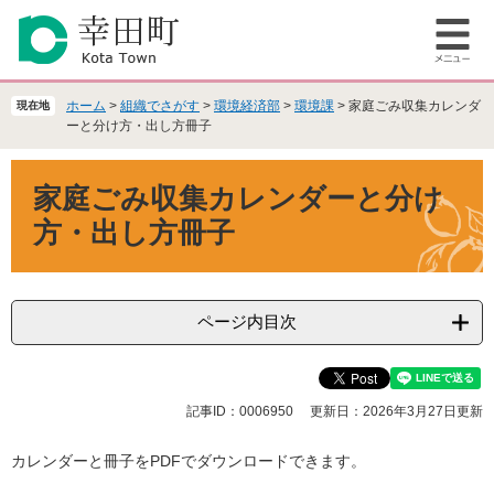
ペ
メ
ー
ニ
メ
ジ
ュ
ニ
の
ー
ュ
先
を
ホーム
>
組織でさがす
>
環境経済部
>
環境課
>
家庭ごみ収集カレンダ
現在地
ー
頭
飛
ーと分け方・出し方冊子
で
ば
本
す
し
家庭ごみ収集カレンダーと分け
文
。
て
本
方・出し方冊子
文
へ
ページ内目次
記事ID：0006950
更新日：2026年3月27日更新
カレンダーと冊子をPDFでダウンロードできます。