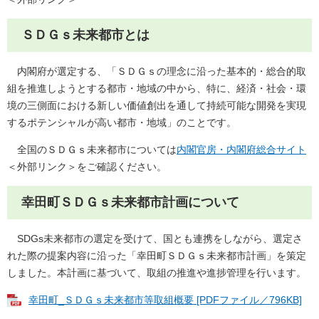
ＳＤＧｓ未来都市とは
内閣府が選定する、「ＳＤＧｓの理念に沿った基本的・総合的取
組を推進しようとする都市・地域の中から、特に、経済・社会・環
境の三側面における新しい価値創出を通して持続可能な開発を実現
するポテンシャルが高い都市・地域」のことです。
全国のＳＤＧｓ未来都市については
内閣官房・内閣府総合サイト
＜外部リンク＞
をご確認ください。
幸田町ＳＤＧｓ未来都市計画について
SDGs未来都市の選定を受けて、国とも連携をしながら、選定さ
れた際の提案内容に沿った「幸田町ＳＤＧｓ未来都市計画」を策定
しました。本計画に基づいて、取組の推進や進捗管理を行います。
幸田町_ＳＤＧｓ未来都市等取組概要 [PDFファイル／796KB]