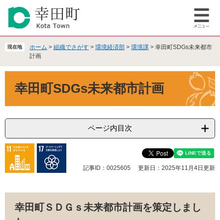
ペ
メ
ー
ニ
メ
ジ
ュ
ニ
の
ー
ュ
先
を
ホーム
>
組織でさがす
>
環境経済部
>
環境課
>
幸田町SDGs未来都市
現在地
ー
頭
飛
計画
で
ば
本
す
し
幸田町SDGs未来都市計画
文
。
て
本
文
へ
ページ内目次
記事ID：0025605
更新日：2025年11月4日更新
幸田町ＳＤＧｓ未来都市計画を策定しまし