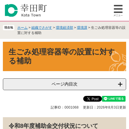
ペ
メ
ー
ニ
メ
ジ
ュ
ニ
の
ー
ュ
先
を
ホーム
>
組織でさがす
>
環境経済部
>
環境課
>
生ごみ処理容器等の設
現在地
ー
頭
飛
置に対する補助
で
ば
本
す
し
生ごみ処理容器等の設置に対す
文
。
て
本
る補助
文
へ
ページ内目次
記事ID：0001068
更新日：2026年8月3日更新
令和8年度補助金交付状況について