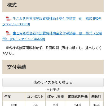
様式
生ごみ処理容器等設置費補助金交付申請書 他 様式 [PDF
ファイル／380KB]
生ごみ処理容器等設置費補助金交付申請書 他 様式（記載
例） [PDFファイル／464KB]
※各様式は両面印刷せず、片面印刷（裏は白紙）し、提出してく
ださい。
交付実績
表のサイズを切り替える
交付実績
年度
コンポスト
ぼかし容器
電気式処理機
基数計
H30
7基
3基
24基
34基